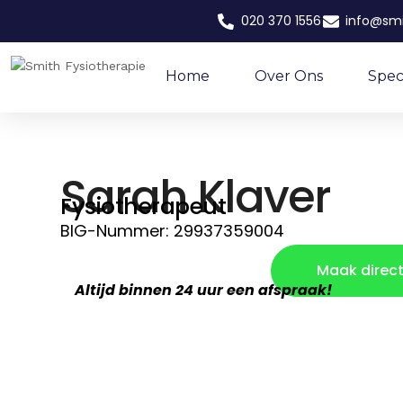
020 370 1556
info@smi
Home
Over Ons
Speci
Sarah Klaver
Fysiotherapeut
BIG-Nummer: 29937359004
Maak direct
Altijd binnen 24 uur een afspraak!