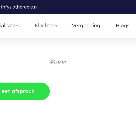
thfysiotherapie.nl
alisaties
Klachten
Vergoeding
Blogs
 een afspraak